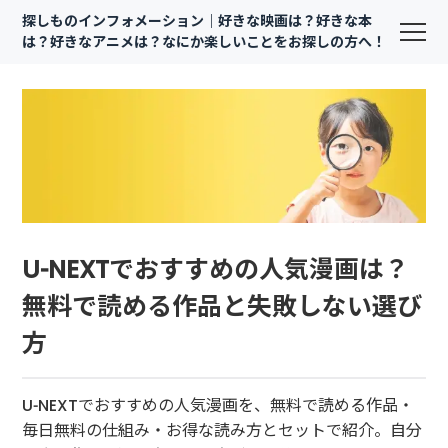
探しものインフォメーション｜好きな映画は？好きな本
は？好きなアニメは？なにか楽しいことをお探しの方へ！
U-NEXTでおすすめの人気漫画は？
無料で読める作品と失敗しない選び
方
U-NEXTでおすすめの人気漫画を、無料で読める作品・
毎日無料の仕組み・お得な読み方とセットで紹介。自分