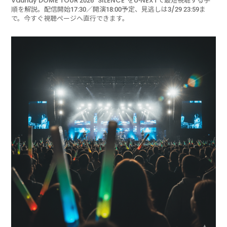
Vaundy DOME TOUR 2026 “SILENCE”をU-NEXTで最短視聴する手
順を解説。配信開始17:30／開演18:00予定、見逃しは3/29 23:59ま
で。今すぐ視聴ページへ直行できます。