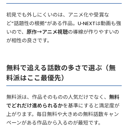
初見でも外しにくいのは、アニメ化や受賞な
ど“話題性の根拠”がある作品。U-NEXTは動画も強
いので、
原作→アニメ視聴
の導線が作りやすいの
が相性の良さです。
無料で追える話数の多さで選ぶ（無
料派はここ最優先）
無料派は、作品そのものの人気だけでなく、
無料
でどれだけ進められるか
を基準にすると満足度が
上がります。毎日無料や大きめの無料話数キャン
ペーンがある作品から入るのが最短です。