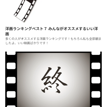
洋画ランキングベスト７ みんながオススメするいい洋
画
多くの人がオススメする洋画ランキングです！もちろん私も全部観ま
したよ、いい映画ばかりです！