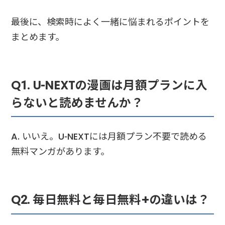
最後に、検索時によく一緒に悩まれるポイントを
まとめます。
Q1. U-NEXTの漫画は月額プランに入
らないと読めませんか？
A. いいえ。U-NEXTには月額プラン不要で読める
無料マンガがあります。
Q2. 毎日無料と毎日無料+の違いは？