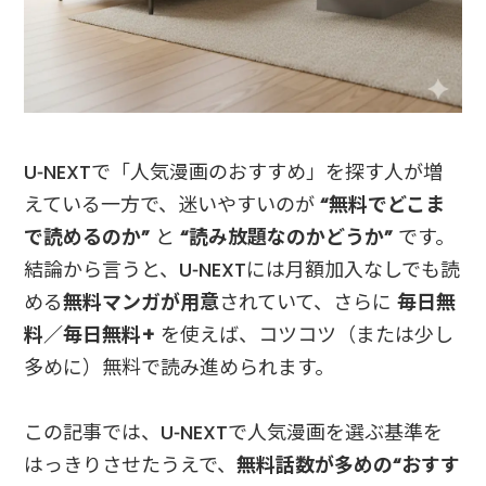
U-NEXTで「人気漫画のおすすめ」を探す人が増
えている一方で、迷いやすいのが
“無料でどこま
で読めるのか”
と
“読み放題なのかどうか”
です。
結論から言うと、U-NEXTには月額加入なしでも読
める
無料マンガが用意
されていて、さらに
毎日無
料／毎日無料+
を使えば、コツコツ（または少し
多めに）無料で読み進められます。
この記事では、U-NEXTで人気漫画を選ぶ基準を
はっきりさせたうえで、
無料話数が多めの“おすす