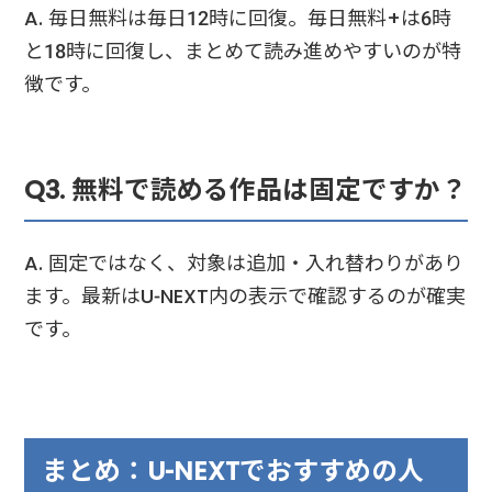
A. 毎日無料は毎日12時に回復。毎日無料+は6時
と18時に回復し、まとめて読み進めやすいのが特
徴です。
Q3. 無料で読める作品は固定ですか？
A. 固定ではなく、対象は追加・入れ替わりがあり
ます。最新はU-NEXT内の表示で確認するのが確実
です。
まとめ：U-NEXTでおすすめの人