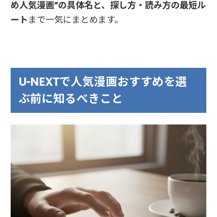
め人気漫画”の具体名と、探し方・読み方の最短ル
ート
まで一気にまとめます。
U-NEXTで人気漫画おすすめを選
ぶ前に知るべきこと