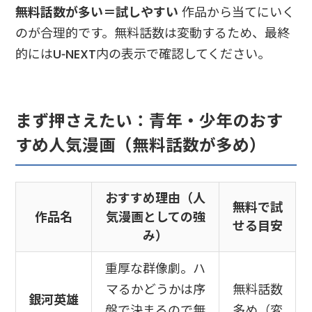
無料話数が多い＝試しやすい
作品から当てにいく
のが合理的です。無料話数は変動するため、最終
的にはU-NEXT内の表示で確認してください。
まず押さえたい：青年・少年のおす
すめ人気漫画（無料話数が多め）
おすすめ理由（人
無料で試
作品名
気漫画としての強
せる目安
み）
重厚な群像劇。ハ
マるかどうかは序
無料話数
銀河英雄
盤で決まるので無
多め（変