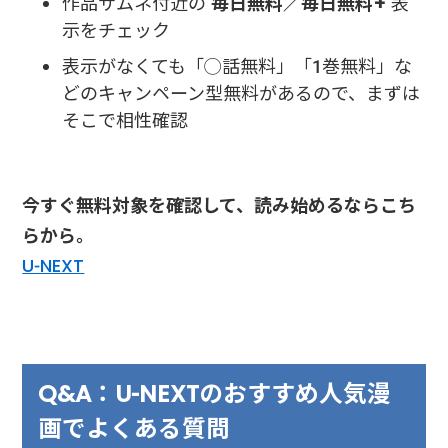
作品サムネ付近の
毎日無料／毎日無料+
表
示をチェック
表示がなくても「◯話無料」「1巻無料」な
どのキャンペーン型無料があるので、まずは
そこで相性確認
今すぐ無料対象を確認して、読み始めるならこち
らから。
U-NEXT
Q&A：U-NEXTのおすすめ人気漫
画でよくある質問