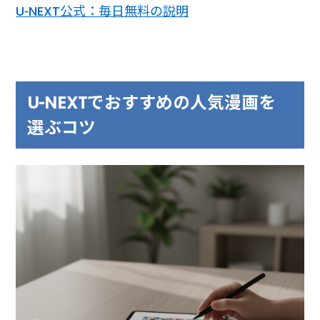
U-NEXT公式：毎日無料の説明
U-NEXTでおすすめの人気漫画を
選ぶコツ