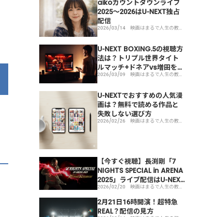
aikoカウントダウンライブ
2025〜2026はU-NEXT独占
配信
2026/03/14
映画はまるで人生の教科
書！映画を見るメリット
とその魅力とは
U-NEXT BOXING.5の視聴方
法は？トリプル世界タイト
ルマッチ+ドネアvs増田をU-
2026/03/09
映画はまるで人生の教科
NEXTで見る方法【3月15日
書！映画を見るメリット
とその魅力とは
ライブ配信】
U-NEXTでおすすめの人気漫
画は？無料で読める作品と
失敗しない選び方
2026/02/26
映画はまるで人生の教科
書！映画を見るメリット
とその魅力とは
【今すぐ視聴】長渕剛「7
NIGHTS SPECIAL in ARENA
2025」ライブ配信はU-NEXT
2026/02/20
映画はまるで人生の教科
で見れる！開始時間・見逃
書！映画を見るメリット
とその魅力とは
し期限まとめ
2月21日16時開演！超特急
REAL？配信の見方