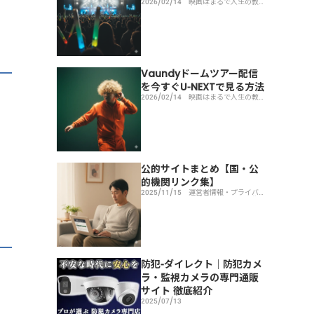
2026/02/14
映画はまるで人生の教科
書！映画を見るメリット
とその魅力とは
Vaundyドームツアー配信
を今すぐU-NEXTで見る方法
2026/02/14
映画はまるで人生の教科
書！映画を見るメリット
とその魅力とは
公的サイトまとめ【国・公
的機関リンク集】
2025/11/15
運営者情報・プライバシ
ーポリシー・リンク集
防犯-ダイレクト｜防犯カメ
ラ・監視カメラの専門通販
サイト 徹底紹介
2025/07/13