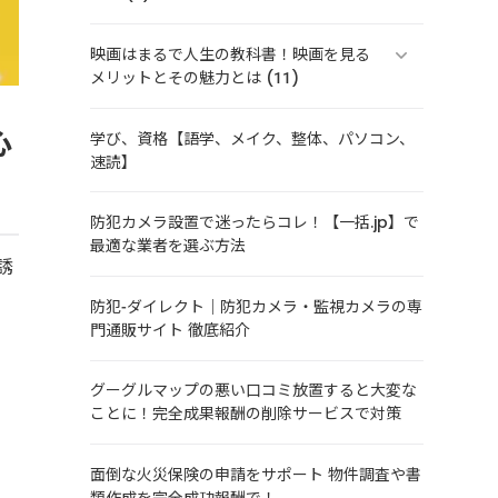
映画はまるで人生の教科書！映画を見る
メリットとその魅力とは (11)
心
学び、資格【語学、メイク、整体、パソコン、
速読】
防犯カメラ設置で迷ったらコレ！【一括.jp】で
最適な業者を選ぶ方法
誘
防犯-ダイレクト｜防犯カメラ・監視カメラの専
門通販サイト 徹底紹介
グーグルマップの悪い口コミ放置すると大変な
ことに！完全成果報酬の削除サービスで対策
面倒な火災保険の申請をサポート 物件調査や書
類作成を完全成功報酬で！