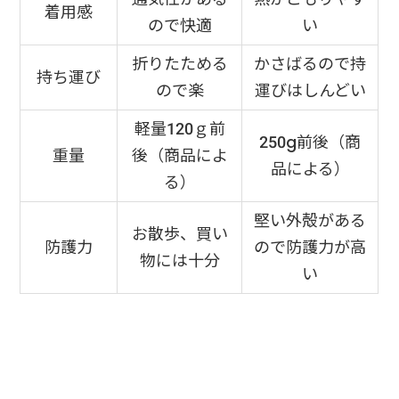
着用感
ので快適
い
折りたためる
かさばるので持
持ち運び
ので楽
運びはしんどい
軽量120ｇ前
250g前後（商
重量
後（商品によ
品による）
る）
堅い外殻がある
お散歩、買い
防護力
ので防護力が高
物には十分
い