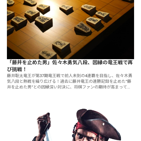
「藤井を止めた男」佐々木勇気八段、因縁の竜王戦で再
び挑戦！
藤井聡太竜王が第37期竜王戦で前人未到の4連覇を目指し、佐々木勇
気八段と熱戦を繰り広げる！過去に藤井竜王の連勝記録を止めた“藤
井を止めた男”との因縁深い対決に、将棋ファンの期待が高まってい
ます。