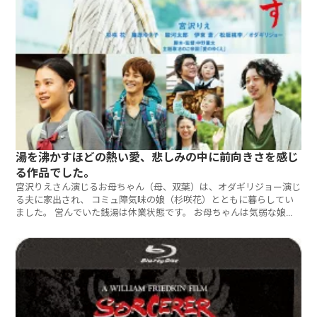
湯を沸かすほどの熱い愛、悲しみの中に前向きさを感じ
る作品でした。
宮沢りえさん演じるお母ちゃん（母、双葉）は、オダギリジョー演じ
る夫に家出され、 コミュ障気味の娘（杉咲花）とともに暮らしてい
ました。 営んでいた銭湯は休業状態です。 お母ちゃんは気弱な娘を
いつも力づけます。 そんなある日、お母ちゃんはパート先で倒れて
しまいます。 病院で精密検査を受けたところ検査結果は・・・