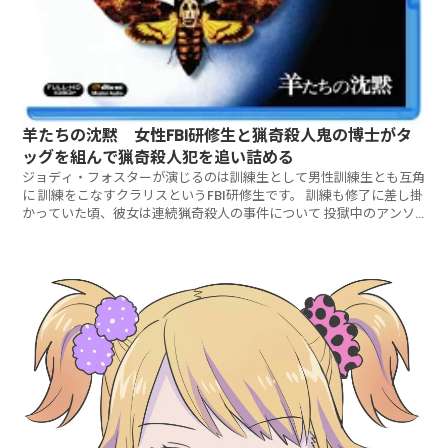
羊たちの沈黙 女性FBI研修生と猟奇殺人鬼の博士がタ
ッグを組んで猟奇殺人犯を追い詰める
ジョディ・フォスターが演じるのは訓練生として男性訓練生とも互角
に 訓練をこなすクラリスというFBI研修生です。 訓練も修了に差し掛
かっていた頃、彼女は連続猟奇殺人の事件について 投獄中のアンソ
ニー・ホプキンスが演じるハンニバル・レクター博士の助言を得て、
捜査のヒントを仰ぐよう上司のクロフォードに指示されました。 彼
は精神科医ですが猟奇殺人者として服役しているのです。 レクター
博士はクラリスが気に入ってしまい、FBIに捜査協力することを了承
しました。