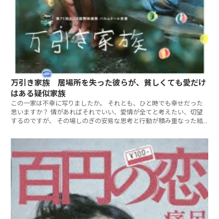
万引き家族 居場所を失った彼らが、貧しくても愛だけ
はある疑似家族
この一家は不幸に写りましたか。 それとも、ひと時でも幸せだった
思いますか？ 情があればそれでいい、愛情が全てと考えたい、切望
するのですが、 その場しのぎの安易な思考と行動が積み重なった結
果。 問題が発覚した時にだけ、大慌てします。 しかし、現実の社会
に適応出来ない、彼らに なんとも言い表せない思いやりや愛や寂し
さを感じてしまいます。